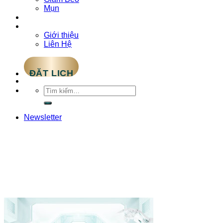
Mụn
Tin Tức
Về chúng tôi
Giới thiệu
Liên Hệ
ĐẶT LỊCH
Tìm
kiếm:
Newsletter