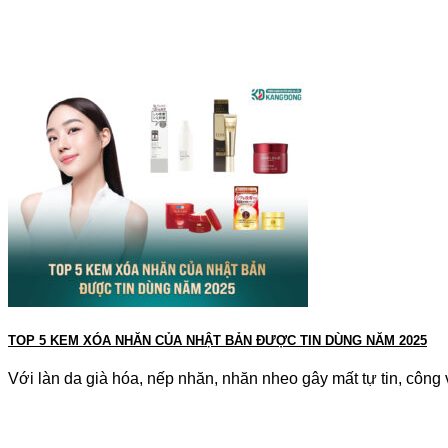
TOP 5 KEM XÓA NHĂN CỦA NHẬT BẢN ĐƯỢC TIN DÙNG NĂM 2025
Với làn da già hóa, nếp nhăn, nhăn nheo gây mất tự tin, công vi