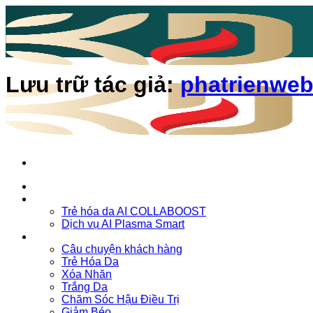
Bỏ
qua
nội
dung
Lưu trữ tác giả:
phatrienwe
Trang chủ
Chăm sóc da
Trẻ hóa da AI COLLABOOST
Dịch vụ AI Plasma Smart
Vườn Chuyên Gia
Câu chuyện khách hàng
Trẻ Hóa Da
Xóa Nhăn
Trắng Da
Chăm Sóc Hậu Điều Trị
Giảm Béo